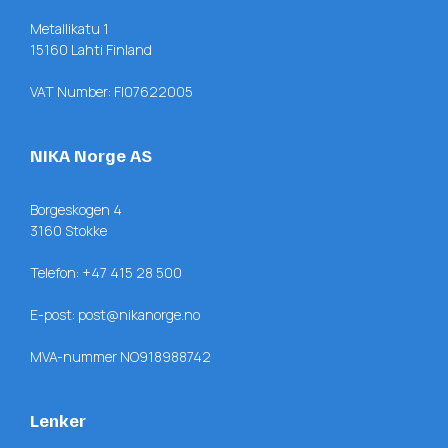
Metallikatu 1
15160 Lahti Finland
VAT Number: FI07622005
NIKA Norge AS
Borgeskogen 4
3160 Stokke
Telefon:
+47 415 28 500
E-post:
post@nikanorge.no
MVA-nummer NO918988742
Lenker