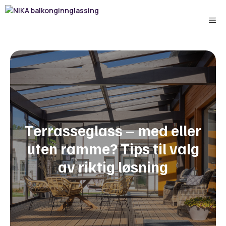
Hopp
til
Me
innhold
Terrasseglass – med eller
uten ramme? Tips til valg
av riktig løsning