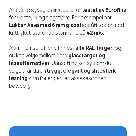
Alle våre skyveglassmodeller er
testet av
Eurofins
for vindtrykk og slagstyrke. For eksempel har
Lukkan Aava med 6 mm glass
bestått tester med
lufttrykk tilsvarende stormvind på
42 m/s
.
Aluminiumsprofilene finnes i
alle
RAL-farger
, og
du kan velge mellom flere
glassfarger og
låsealternativer
. Uansett hvilket system du
velger, får du en
trygg, elegant og slitesterk
løsning
som forlenger terrassesesongen
betydelig.