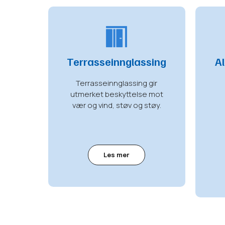
sing
Terrasseinnglassing
A
vider
Terrasseinnglassing gir
gleden
utmerket beskyttelse mot
vær og vind, støv og støy.
Les mer