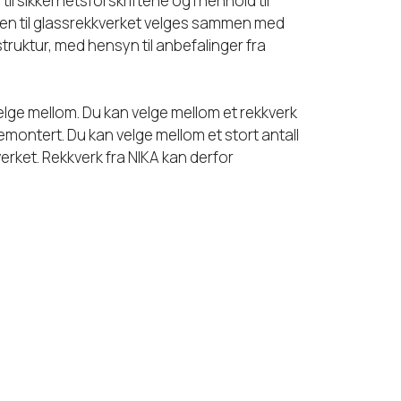
til sikkerhetsforskriftene og i henhold til
men til glassrekkverket velges sammen med
ruktur, med hensyn til anbefalinger fra
elge mellom. Du kan velge mellom et rekkverk
emontert. Du kan velge mellom et stort antall
verket. Rekkverk fra NIKA kan derfor