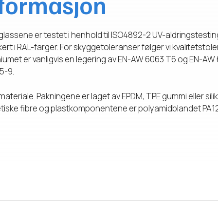
nformasjon
ssene er testet i henhold til ISO4892-2 UV-aldringstestin
rt i RAL-farger. For skyggetoleranser følger vi kvalitetstole
umet er vanligvis en legering av EN-AW 6063 T6 og EN-AW 
5-9.
itt materiale. Pakningene er laget av EPDM, TPE gummi eller si
iske fibre og plastkomponentene er polyamidblandet PA12, 