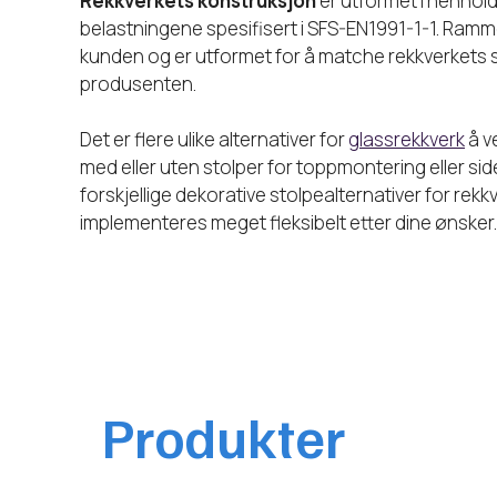
Rekkverkets konstruksjon
er utformet i henhold 
belastningene spesifisert i SFS-EN1991-1-1. Ram
kunden og er utformet for å matche rekkverkets st
produsenten.
Det er flere ulike alternativer for
glassrekkverk
å v
med eller uten stolper for toppmontering eller sid
forskjellige dekorative stolpealternativer for rekk
implementeres meget fleksibelt etter dine ønsker.
Produkter