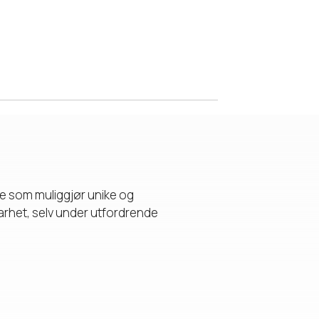
oe som muliggjør unike og
barhet, selv under utfordrende