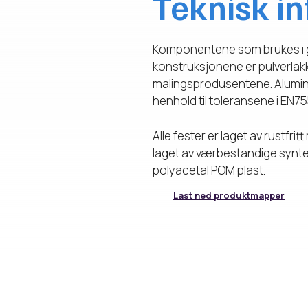
Teknisk i
Komponentene som brukes i gla
konstruksjonene er pulverlakke
malingsprodusentene. Alumini
henhold til toleransene i EN75
Alle fester er laget av rustfr
laget av værbestandige syntet
polyacetal POM plast.
Last ned produktmapper