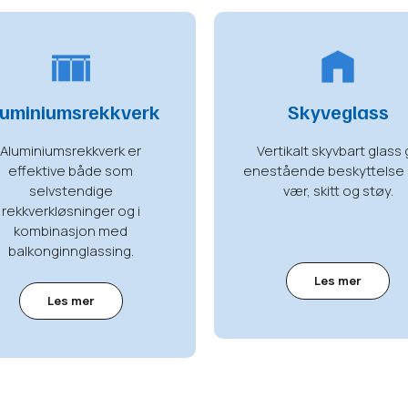
luminiumsrekkverk
Skyveglass
Aluminiumsrekkverk er
Vertikalt skyvbart glass g
effektive både som
enestående beskyttelse
selvstendige
vær, skitt og støy.
rekkverkløsninger og i
kombinasjon med
balkonginnglassing.
Les mer
Les mer