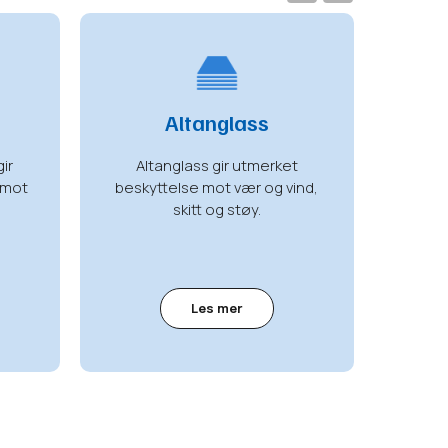
vio
t
us
Altanglass
Bal
ir
Altanglass gir utmerket
Balk
 mot
beskyttelse mot vær og vind,
area
skitt og støy.
Les mer