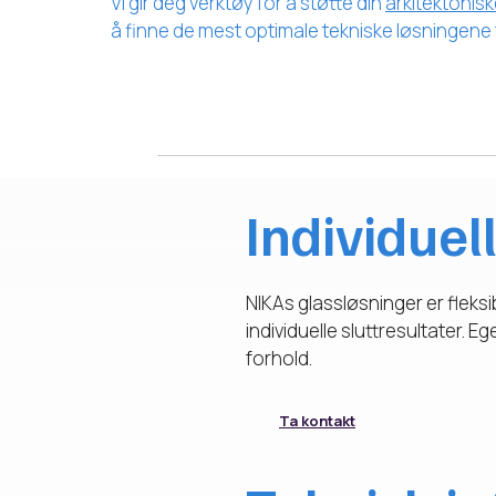
Vi gir deg verktøy for å støtte din
arkitektonis
å finne de mest optimale tekniske løsningene f
Individuel
NIKAs glassløsninger er fleks
individuelle sluttresultater. 
forhold.
Ta kontakt