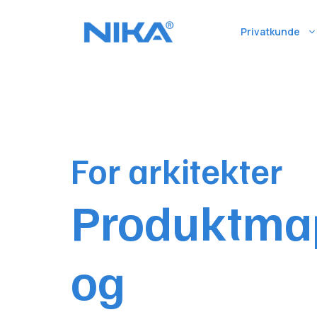
Hopp
til
Privatkunde
innhold
For arkitekter
Produktma
og