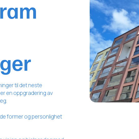
gram
nger
inger til det neste
nger en oppgradering av
deg.
nde former og personlighet