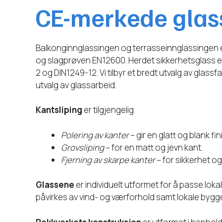
CE-merkede glass
Balkonginnglassingen og terrasseinnglassingen er 
og slagprøven EN12600. Herdet sikkerhetsglass e
2 og DIN1249-12. Vi tilbyr et bredt utvalg av glass
utvalg av glassarbeid.
Kantsliping
er tilgjengelig
Polering av kanter
– gir en glatt og blank fin
Grovsliping
– for en matt og jevn kant.
Fjerning av skarpe kanter
– for sikkerhet o
Glassene
er individuelt utformet for å passe loka
påvirkes av vind- og værforhold samt lokale bygge