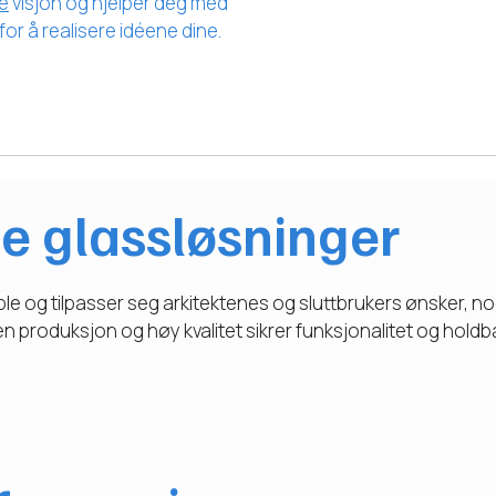
ke
visjon og hjelper deg med
or å realisere idéene dine.
le glassløsninger
ible og tilpasser seg arkitektenes og sluttbrukers ønsker, n
Egen produksjon og høy kvalitet sikrer funksjonalitet og hold