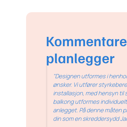
Kommentarer
planlegger
"Designen utformes i henhol
ønsker. Vi utfører styrkeber
installasjon, med hensyn til s
balkong utformes individuelt
anlegget. På denne måten pa
din som en skreddersydd J