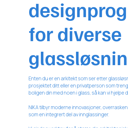
designpro
for diverse
glassløsni
Enten du er en arkitekt som ser etter glassløsn
prosjektet ditt eller en privatperson som tre
boligen din med noen i glass, så kan vi hjelpe 
NIKA tilbyr moderne innovasjoner, overraske
som en integrert del av innglassinger.