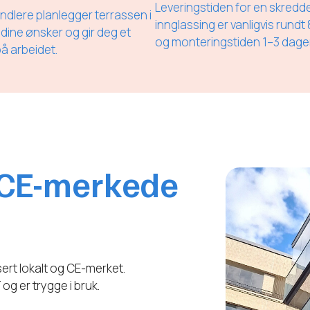
Leveringstiden for en skredd
ndlere planlegger terrassen i
innglassing er vanligvis rundt 
 dine ønsker og gir deg et
og monteringstiden 1–3 dager
på arbeidet.
 CE-merkede
ert lokalt og CE-merket.
og er trygge i bruk.