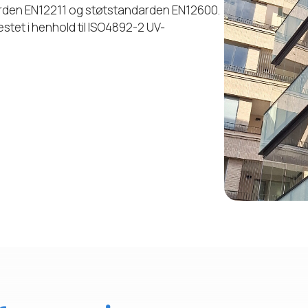
darden EN12211 og støtstandarden EN12600.
tet i henhold til ISO4892-2 UV-