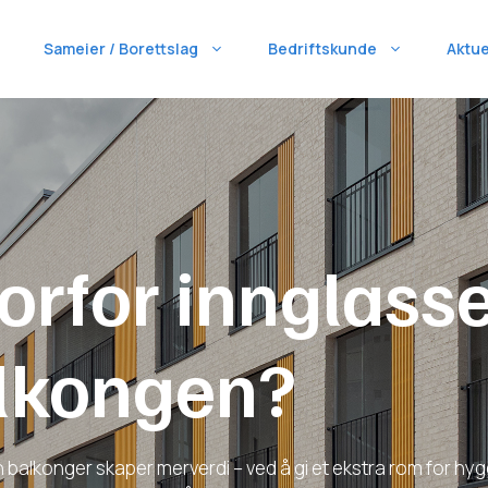
Sameier / Borettslag
Bedriftskunde
Aktue
orfor innglass
lkongen?
n balkonger skaper merverdi – ved å gi et ekstra rom for hygg