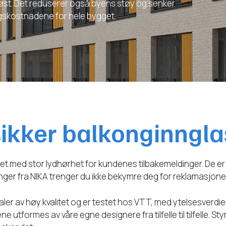
 høst. Det reduserer også byens støy og senker
skostnadene for hele bygget.
sikker balkonginngla
klet med stor lydhørhet for kundenes tilbakemeldinger. De er
singer fra NIKA trenger du ikke bekymre deg for reklamasjone
aler av høy kvalitet og er testet hos VTT, med ytelsesverdie
utformes av våre egne designere fra tilfelle til tilfelle. S