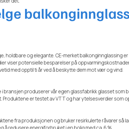
nsker det.
elge balkonginnglass
gge, holdbare og elegante. CE-merket balkonginnglassing er p
er viser potensielle besparelser på oppvarmingskostnader m
etid med opptil ti år ved å beskytte dem mot vær og vind.
re i bransjen produserer vår egen glassfabrikk glasset som 
et. Produktene er testet av VTT og har ytelsesverdier som o
ktene fra produksjonen og bruker resirkulerte råvarer så lan
g å redusere energiforbruket i en bolig med ca. 6 %.