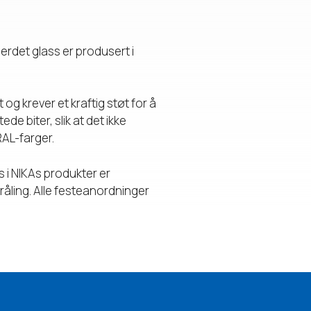
erdet glass er produsert i
og krever et kraftig støt for å
de biter, slik at det ikke
RAL-farger.
s i NIKAs produkter er
råling. Alle festeanordninger