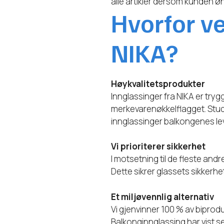
alle artikler dersom kunden ø
Hvorfor v
NIKA?
Høykvalitetsprodukter
Innglassinger fra NIKA er try
merkevarenøkkelflagget. Studi
innglassinger balkongenes lev
Vi prioriterer sikkerhet
I motsetning til de fleste and
Dette sikrer glassets sikkerh
Et miljøvennlig alternativ
Vi gjenvinner 100 % av biprodu
Balkonginnglassing har vist se