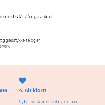
bruke. Du får 7 års garanti på
tig glasstykkelse og er
lverk.
ene
4. Alt klart!
Nyt atmosfæren i det nye rommet,