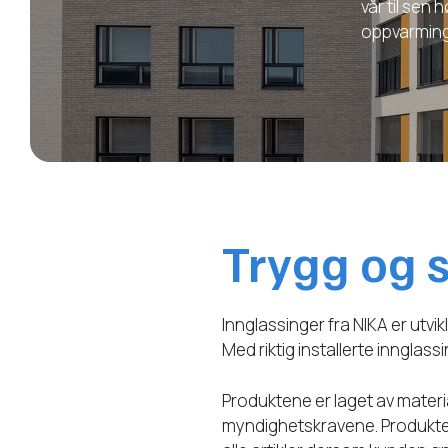
vår til sen
oppvarming
Trygg og 
Innglassinger fra NIKA er utvi
Med riktig installerte innglas
Produktene er laget av materi
myndighetskravene. Produktene 