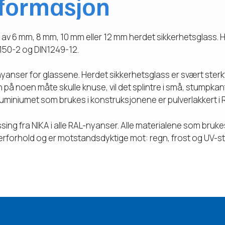
nformasjon
 av 6 mm, 8 mm, 10 mm eller 12 mm herdet sikkerhetsglass. H
150-2 og DIN1249-12.
anser for glassene. Herdet sikkerhetsglass er svært sterkt 
n på noen måte skulle knuse, vil det splintre i små, stumpkante
luminiumet som brukes i konstruksjonene er pulverlakkert i 
sing fra NIKA i alle RAL-nyanser. Alle materialene som bruke
værforhold og er motstandsdyktige mot: regn, frost og UV-st