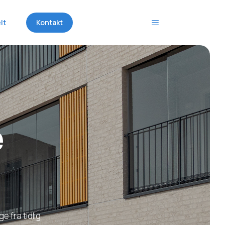
lt
Kontakt
e
e fra tidlig