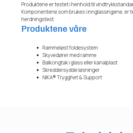
Produktene er testet i henhold til vindtrykkstan
Komponentene som brukes i innglassingene, er tes
herdningstest.
Produktene våre
Rammeløst foldesystem
Skyvedører med ramme
Balkongtak i glass eller kanalplast
Skreddersydde løsninger
NIKA® Trygghet & Support