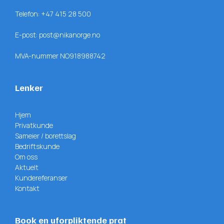
Telefon:
+47 415 28 500
E-post:
post@nikanorge.no
MVA-nummer NO918988742
Lenker
Hjem
Privatkunde
Sameier / borettslag
Bedriftskunde
Om oss
Aktuelt
Kundereferanser
Kontakt
Book en uforpliktende prat