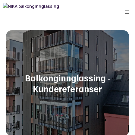
Hopp
til
Me
innhold
Balkonginnglassing -
Kundereferanser