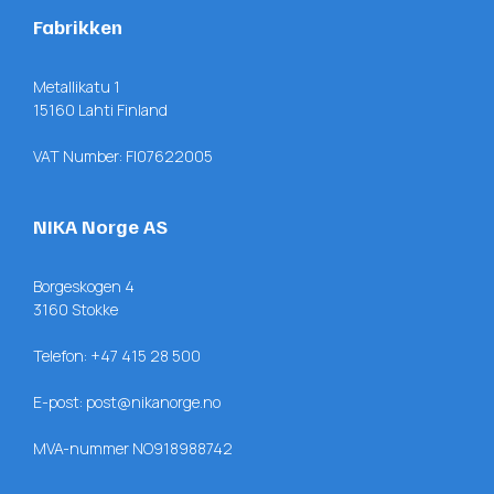
Fabrikken
Metallikatu 1
15160 Lahti Finland
VAT Number: FI07622005
NIKA Norge AS
Borgeskogen 4
3160 Stokke
Telefon:
+47 415 28 500
E-post:
post@nikanorge.no
MVA-nummer NO918988742