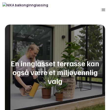
Hopp
til
Me
innhold
En innglasset terrasse kan
også være et miljøvennlig
valg