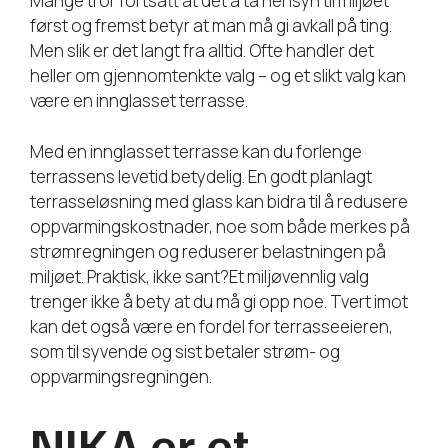
Mange tror fortsatt at det å ta hensyn til miljøet
først og fremst betyr at man må gi avkall på ting.
Men slik er det langt fra alltid. Ofte handler det
heller om gjennomtenkte valg – og et slikt valg kan
være en innglasset terrasse.
Med en innglasset terrasse kan du forlenge
terrassens levetid betydelig. En godt planlagt
terrasseløsning med glass kan bidra til å redusere
oppvarmingskostnader, noe som både merkes på
strømregningen og reduserer belastningen på
miljøet. Praktisk, ikke sant?Et miljøvennlig valg
trenger ikke å bety at du må gi opp noe. Tvert imot
kan det også være en fordel for terrasseeieren,
som til syvende og sist betaler strøm- og
oppvarmingsregningen.
NIKA er et