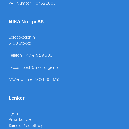
VAT Number: FI07622005
NIKA Norge AS
Borgeskogen 4
3160 Stokke
Telefon:
+47 415 28 500
E-post:
post@nikanorge.no
MVA-nummer NO918988742
Lenker
Hjem
Privatkunde
Sameier / borettslag