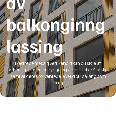
av
balkonginng
lassing
Med regelmessig vedlikehold kan du sikre at
balkongglassene er trygge og komfortable å bruke,
samt at deres forventede levetid blir så lang som
mulig.