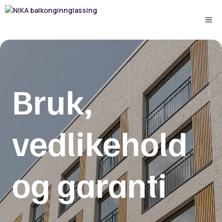
Hopp
til
Me
innhold
Bruk,
vedlikehold
og garanti