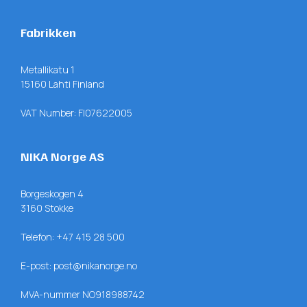
Fabrikken
Metallikatu 1
15160 Lahti Finland
VAT Number: FI07622005
NIKA Norge AS
Borgeskogen 4
3160 Stokke
Telefon:
+47 415 28 500
E-post:
post@nikanorge.no
MVA-nummer NO918988742