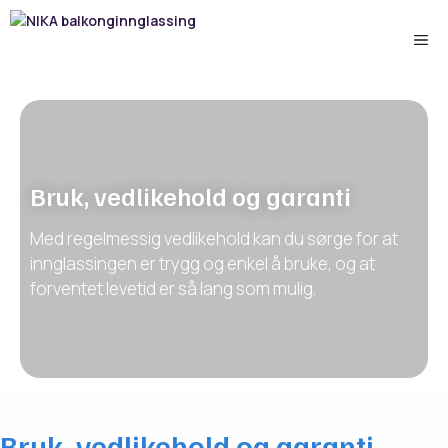
Hopp
til
Me
innhold
Bruk, vedlikehold og garanti
Med regelmessig vedlikehold kan du sørge for at
innglassingen er trygg og enkel å bruke, og at
forventet levetid er så lang som mulig.
Bruk, vedlikehold og garanti