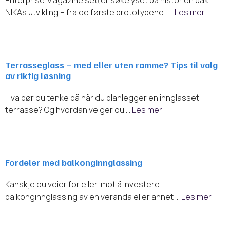
Enterprise Magazine setter søkelyset på historien bak
NIKAs utvikling – fra de første prototypene i …
Les mer
Terrasseglass – med eller uten ramme? Tips til valg
av riktig løsning
Hva bør du tenke på når du planlegger en innglasset
terrasse? Og hvordan velger du …
Les mer
Fordeler med balkonginnglassing
Kanskje du veier for eller imot å investere i
balkonginnglassing av en veranda eller annet …
Les mer