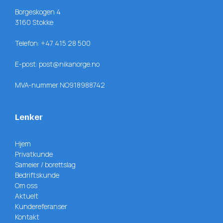
Borgeskogen 4
3160 Stokke
Telefon:
+47 415 28 500
E-post:
post@nikanorge.no
MVA-nummer NO918988742
Lenker
Hjem
Privatkunde
Sameier / borettslag
Bedriftskunde
Om oss
Aktuelt
Kundereferanser
Kontakt