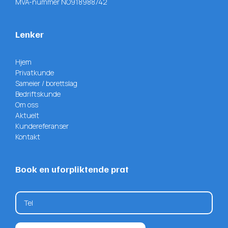
MVA-nummer NO918988742
Lenker
Hjem
Privatkunde
Sameier / borettslag
Bedriftskunde
Om oss
Aktuelt
Kundereferanser
Kontakt
Book en uforpliktende prat