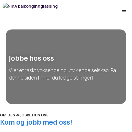
Hopp
til
Me
innhold
Jobbe hos oss
Vi er et raskt voksende og utviklende selskap. På
denne siden finner du ledige stillinger!
OM OSS -> JOBBE HOS OSS
Kom og jobb med oss!