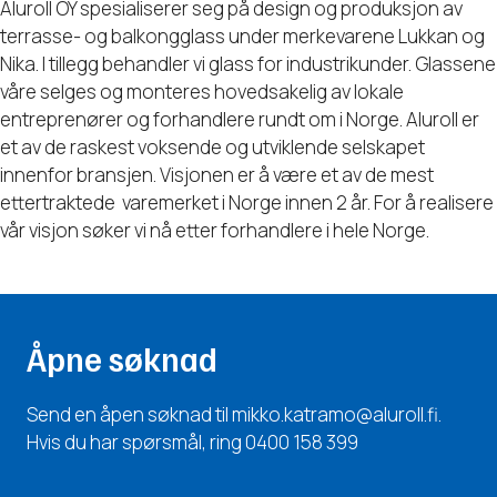
Aluroll OY spesialiserer seg på design og produksjon av
terrasse- og balkongglass under merkevarene Lukkan og
Nika. I tillegg behandler vi glass for industrikunder. Glassene
våre selges og monteres hovedsakelig av lokale
entreprenører og forhandlere rundt om i Norge. Aluroll er
et av de raskest voksende og utviklende selskapet
innenfor bransjen. Visjonen er å være et av de mest
ettertraktede varemerket i Norge innen 2 år. For å realisere
vår visjon søker vi nå etter forhandlere i hele Norge.
Åpne søknad
Send en åpen søknad til mikko.katramo@aluroll.fi.
Hvis du har spørsmål, ring 0400 158 399