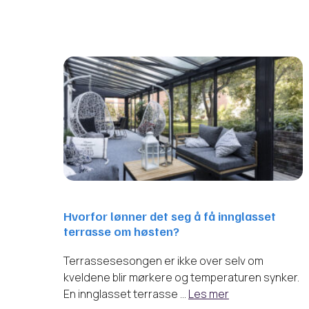
Hvorfor lønner det seg å få innglasset
terrasse om høsten?
Terrassesesongen er ikke over selv om
kveldene blir mørkere og temperaturen synker.
En innglasset terrasse …
Les mer