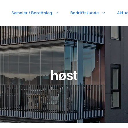
Sameier / Borettslag
Bedriftskunde
Aktue
høst