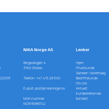
NIKA Norge AS
Lenker
Borgeskogen 4
Hjem
d
3160 Stokke
Privatkunde
Sameier / borettslag
622005
Telefon:
+47 415 28 500
Bedriftskunde
Om oss
E-post:
post@nikanorge.no
Aktuelt
Kundereferanser
MVA-nummer
Kontakt
NO918988742